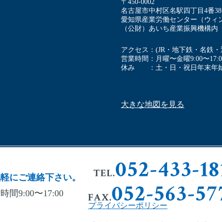
〒450-0002
名古屋市中村区名駅四丁⽬4番3
愛知県産業労働センター（ウィン
（公財）あいち産業振興機構内
アクセス
(JR・地下鉄・名鉄
営業時間
⽉曜〜⾦曜9:00〜17:0
休み
⼟・⽇・祝⽇年末年
大きな地図を見る
気軽にご連絡下さい。
間9:00〜17:00
プライバシーポリシー