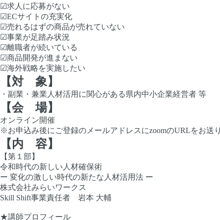
☑求人に応募がない
☑ECサイトの充実化
☑売れるはずの商品が売れていない
☑事業が足踏み状況
☑離職者が続いている
☑商品開発が進まない
☑海外戦略を実施したい
【対 象】
・副業・兼業人材活用に関心がある県内中小企業経営者 等
【会 場】
オンライン開催
※お申込み後にご登録のメールアドレスにzoomのURLをお送
【内 容】
【第１部】
令和時代の新しい人材確保術
ー 変化の激しい時代の新たな人材活用法 ー
株式会社みらいワークス
Skill Shift事業責任者 岩本 大輔
★講師プロフィール