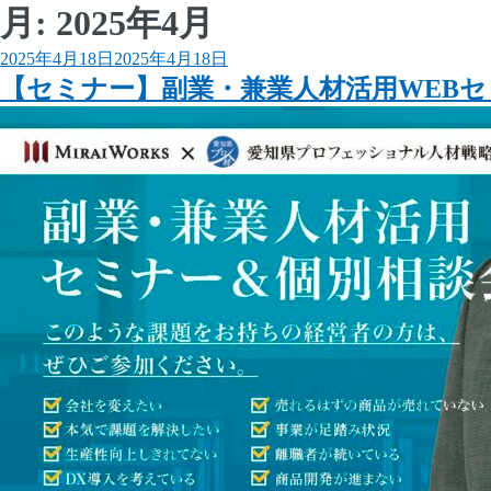
月:
2025年4月
投
2025年4月18日
2025年4月18日
稿
【セミナー】副業・兼業人材活用WEBセ
日: