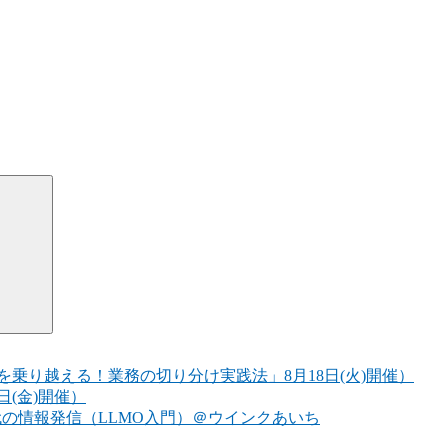
検
索
乗り越える！業務の切り分け実践法」8月18日(火)開催）
日(金)開催）
代の情報発信（LLMO入門）＠ウインクあいち