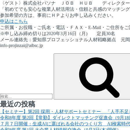
〈ゲスト〉株式会社パソナ ＪＯＢ ＨＵＢ ディレクター
「初めてでも安心な複業人材活用法・信頼と共感のマッチング
参加希望の方は、事前にＨＰよりお申し込みください。
申込はこちら
ご所属・お役職・ご氏名・電話・ＦＡＸ・E-Mail・ご住所
※申し込み締め切りは2020年3月16日（月) 定員30名
メール連絡先：愛知県プロフェッショナル人材戦略拠点 元岡
info-projinzai@aibsc.jp
検
索:
最近の投稿
【セミナー】第2回 採用・人材サポートセミナー 「人手不足を
令和8年度 第2回【常勤】ダイレクトマッチング促進会（9月18
７月７日開催：生成AIに選ばれる会社のつくり方 AI検索時
令和8年度 第1回 大企業人材情報交換会（9月3日(木)開催）