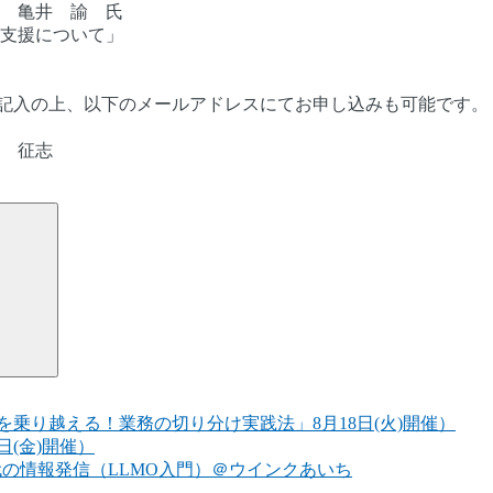
 亀井 諭 氏
支援について」
をご記入の上、以下のメールアドレスにてお申し込みも可能です。
 征志
検
索
乗り越える！業務の切り分け実践法」8月18日(火)開催）
日(金)開催）
代の情報発信（LLMO入門）＠ウインクあいち