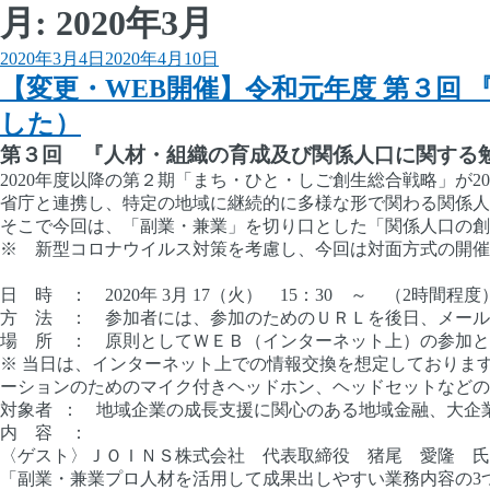
月:
2020年3月
投
2020年3月4日
2020年4月10日
稿
【変更・WEB開催】令和元年度 第３回
日:
した）
第３回 『人材・組織の育成及び関係人口に関する
2020年度以降の第２期「まち・ひと・しご創生総合戦略」が2
省庁と連携し、特定の地域に継続的に多様な形で関わる関係人
そこで今回は、「副業・兼業」を切り口とした「関係人口の創
※ 新型コロナウイルス対策を考慮し、今回は対面方式の開催
日 時 ： 2020年 3月 17（火） 15：30 ～ （2時間程度
方 法 ： 参加者には、参加のためのＵＲＬを後日、メール
場 所 ： 原則としてＷＥＢ（インターネット上）の参加と
※ 当日は、インターネット上での情報交換を想定しておりま
ーションのためのマイク付きヘッドホン、ヘッドセットなどの
対象者 ： 地域企業の成長支援に関心のある地域金融、大企
内 容 ：
〈ゲスト〉ＪＯＩＮＳ株式会社 代表取締役 猪尾 愛隆 氏
「副業・兼業プロ人材を活用して成果出しやすい業務内容の3