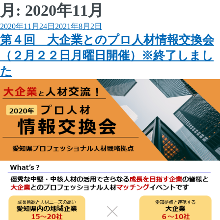
月:
2020年11月
投
2020年11月24日
2021年8月2日
稿
第４回 大企業とのプロ人材情報交換会
日:
（２月２２日月曜日開催）※終了しまし
た