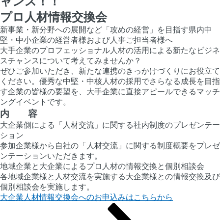
ャンス！！
プロ人材情報交換会
新事業・新分野への展開など「攻めの経営」を目指す県内中
堅・中小企業の経営者様および人事ご担当者様へ
大手企業のプロフェッショナル人材の活用による新たなビジネ
スチャンスについて考えてみませんか？
ぜひご参加いただき、新たな連携のきっかけづくりにお役立て
ください。優秀な中堅・中核人材の採用でさらなる成長を目指
す企業の皆様の要望を、大手企業に直接アピールできるマッチ
ングイベントです。
内 容
大企業側による「人材交流」に関する社内制度のプレゼンテー
ション
参加企業様から自社の「人材交流」に関する制度概要をプレゼ
ンテーションいただきます。
地域企業と大企業によるプロ人材の情報交換と個別相談会
各地域企業様と人材交流を実施する大企業様との情報交換及び
個別相談会を実施します。
大企業人材情報交換会へのお申込みはこちらから
固
固
固
次
投
定
定
定
の