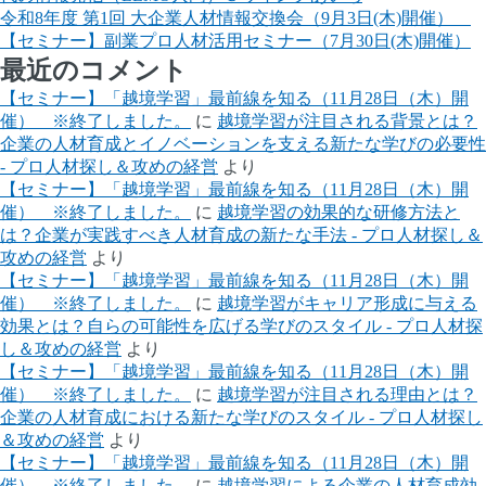
令和8年度 第1回 大企業人材情報交換会（9月3日(木)開催）
【セミナー】副業プロ人材活用セミナー（7月30日(木)開催）
最近のコメント
【セミナー】「越境学習」最前線を知る（11月28日（木）開
催） ※終了しました。
に
越境学習が注目される背景とは？
企業の人材育成とイノベーションを支える新たな学びの必要性
- プロ人材探し＆攻めの経営
より
【セミナー】「越境学習」最前線を知る（11月28日（木）開
催） ※終了しました。
に
越境学習の効果的な研修方法と
は？企業が実践すべき人材育成の新たな手法 - プロ人材探し＆
攻めの経営
より
【セミナー】「越境学習」最前線を知る（11月28日（木）開
催） ※終了しました。
に
越境学習がキャリア形成に与える
効果とは？自らの可能性を広げる学びのスタイル - プロ人材探
し＆攻めの経営
より
【セミナー】「越境学習」最前線を知る（11月28日（木）開
催） ※終了しました。
に
越境学習が注目される理由とは？
企業の人材育成における新たな学びのスタイル - プロ人材探し
＆攻めの経営
より
【セミナー】「越境学習」最前線を知る（11月28日（木）開
催） ※終了しました。
に
越境学習による企業の人材育成効