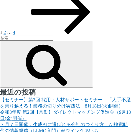
稿
ペ
ペ
ペ
ペ
ー
ー
ー
ー
の
ジ
ジ
ジ
ジ
ペ
ー
1
2
…
4
検
ジ
索:
検
送
索
り
最近の投稿
【セミナー】第2回 採用・人材サポートセミナー 「人手不足
を乗り越える！業務の切り分け実践法」8月18日(火)開催）
令和8年度 第2回【常勤】ダイレクトマッチング促進会（9月18
日(金)開催）
７月７日開催：生成AIに選ばれる会社のつくり方 AI検索時
代の情報発信（LLMO入門）＠ウインクあいち