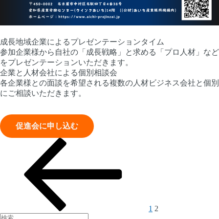
成長地域企業によるプレゼンテーションタイム
参加企業様から自社の「成長戦略」と求める「プロ人材」など
をプレゼンテーションいただきます。
企業と人材会社による個別相談会
各企業様との面談を希望される複数の人材ビジネス会社と個別
にご相談いただきます。
促進会に申し込む
前
固
固
投
の
定
定
稿
ペ
ペ
ペ
ー
ー
ー
の
ジ
ジ
ジ
ペ
ー
1
2
検