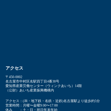
アクセス
〒450-0002
名古屋市中村区名駅四丁⽬4番38号
愛知県産業労働センター（ウィンクあいち）14階
（公財）あいち産業振興機構内
アクセス
(JR・地下鉄・名鉄・近鉄)名古屋駅より徒歩約5分
営業時間
⽉曜〜⾦曜9:00〜17:00
休み
⼟・⽇・祝⽇年末年始