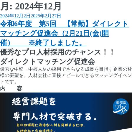
月:
2024年12月
投
2024年12月2日
2025年2月27日
稿
令和6年度 第5回 【常勤】ダイレクト
日:
マッチング促進会（2月21日(金)開
催） ※終了しました。
優秀なプロ人材採用のチャンス！！
ダイレクトマッチング促進会
優秀な中堅・中核人材の採用でさらなる成長を目指す企業の皆
様の要望を、人材会社に直接アピールできるマッチングイベン
トです。
内 容