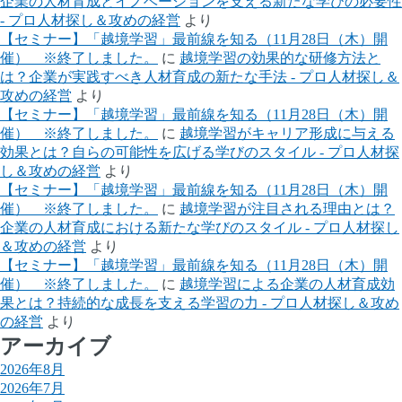
企業の人材育成とイノベーションを支える新たな学びの必要性
- プロ人材探し＆攻めの経営
より
【セミナー】「越境学習」最前線を知る（11月28日（木）開
催） ※終了しました。
に
越境学習の効果的な研修方法と
は？企業が実践すべき人材育成の新たな手法 - プロ人材探し＆
攻めの経営
より
【セミナー】「越境学習」最前線を知る（11月28日（木）開
催） ※終了しました。
に
越境学習がキャリア形成に与える
効果とは？自らの可能性を広げる学びのスタイル - プロ人材探
し＆攻めの経営
より
【セミナー】「越境学習」最前線を知る（11月28日（木）開
催） ※終了しました。
に
越境学習が注目される理由とは？
企業の人材育成における新たな学びのスタイル - プロ人材探し
＆攻めの経営
より
【セミナー】「越境学習」最前線を知る（11月28日（木）開
催） ※終了しました。
に
越境学習による企業の人材育成効
果とは？持続的な成長を支える学習の力 - プロ人材探し＆攻め
の経営
より
アーカイブ
2026年8月
2026年7月