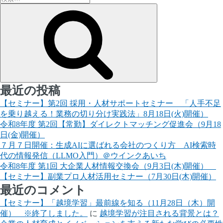
ジ
索:
検
送
索
り
最近の投稿
【セミナー】第2回 採用・人材サポートセミナー 「人手不足
を乗り越える！業務の切り分け実践法」8月18日(火)開催）
令和8年度 第2回【常勤】ダイレクトマッチング促進会（9月18
日(金)開催）
７月７日開催：生成AIに選ばれる会社のつくり方 AI検索時
代の情報発信（LLMO入門）＠ウインクあいち
令和8年度 第1回 大企業人材情報交換会（9月3日(木)開催）
【セミナー】副業プロ人材活用セミナー（7月30日(木)開催）
最近のコメント
【セミナー】「越境学習」最前線を知る（11月28日（木）開
催） ※終了しました。
に
越境学習が注目される背景とは？