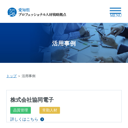
MENU
活⽤事例
トップ
＞ 活⽤事例
株式会社協同電子
品質管理
常勤人材
詳しくはこちら