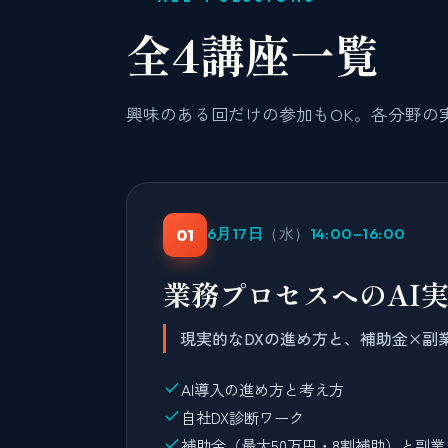
全4講座一覧
興味のある回だけの参加もOK。各分野の
6月17日
（水）
14:00–16:00
01
業務プロセスへのAI実
現実的なDXの進め方と、補助金×副
AI導入の進め方と考え方
自社DX診断ワーク
補助金（最大50万円・8割補助）と副