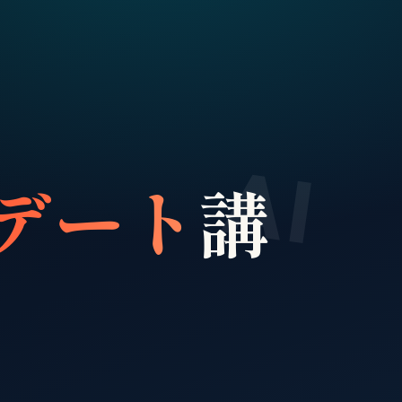
AI
デート
講