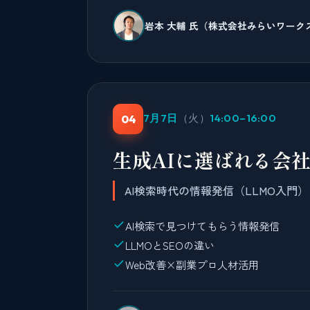
岩本 大輔 氏（株式会社みらいワーク
7月7日
（火）
14:00–16:00
04
生成AIに選ばれる会
AI検索時代の情報発信（LLMO入門）
AI検索で見つけてもらう情報発信
LLMOとSEOの違い
Web改善×副業プロ人材活用