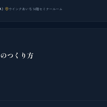
ス）
ウインクあいち 14階セミナールーム
社のつくり方